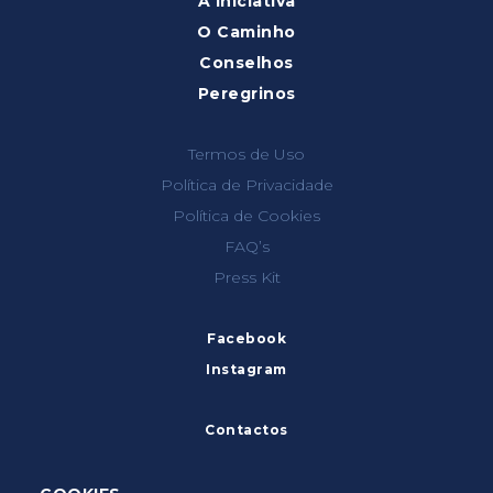
A iniciativa
O Caminho
Conselhos
Peregrinos
Termos de Uso
Política de Privacidade
Política de Cookies
FAQ’s
Press Kit
Facebook
Instagram
Contactos
info@caminhoportuguesdacosta.com