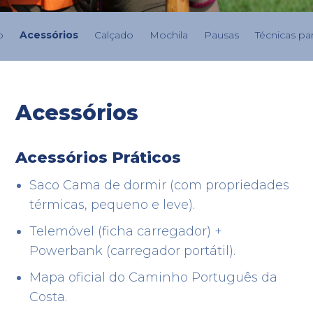
o
Acessórios
Calçado
Mochila
Pausas
Técnicas pa
Acessórios
Acessórios Práticos
Saco Cama de dormir (com propriedades
térmicas, pequeno e leve)
.
Telemóvel (ficha carregador) +
Powerbank (carregador portátil)
.
Mapa oficial do Caminho Português da
Costa
.