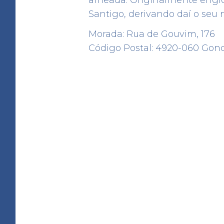
Santigo, derivando daí o seu
Morada: Rua de Gouvim, 176
Código Postal: 4920-060 Go
Bombeiros Voluntário
Vila Nova de Cerveira
BOMBEIROS
Av. das Comunidades Portu