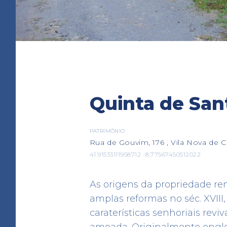
Quinta de San
PATRIMÓNIO
Aquamuseu do Rio M
Rua de Gouvim, 176 , Vila Nova de C
PATRIMÓNIO
41.91533111958712 -8.77567450512022
Parque de Lazer do Castelin
41.93788836499444 -8.7495149774
As origens da propriedade re
amplas reformas no séc. XVIII,
caraterísticas senhoriais reviv
ameada. Originalmente engl