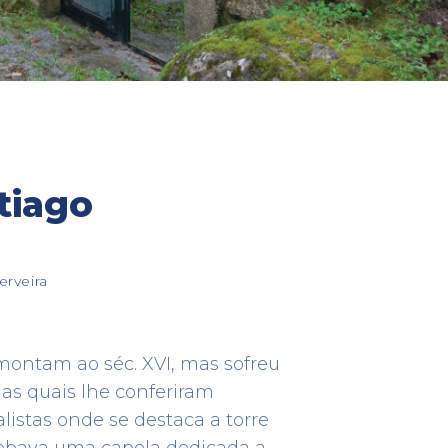
tiago
inho
Atalaia
erveira
PATRIMÓNIO
ho
Estrada da Senhora da Encarnação
29582
41.9456333 -8.736780555555555
montam ao séc. XVI, mas sofreu
 as quais lhe conferiram
alistas onde se destaca a torre
obava uma capela dedicada a