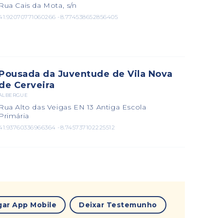
Rua Cais da Mota, s/n
41.92070771060266 -8.774538652856405
Pousada da Juventude de Vila Nova
de Cerveira
ALBERGUE
Rua Alto das Veigas EN 13 Antiga Escola
Primária
41.93760336966364 -8.745737102225512
gar App Mobile
Deixar Testemunho