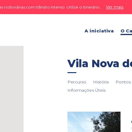
Ver mais
odoviárias com trânsito intenso. Utilize o itinerário...
A iniciativa
O C
Vila Nova d
Percurso
História
Pontos 
Informações Úteis