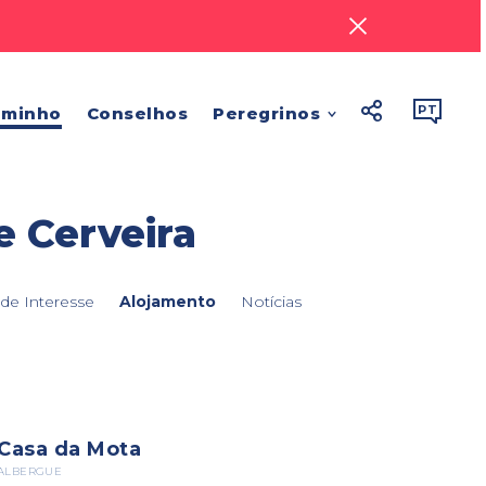




PT
aminho
Conselhos
Peregrinos
e Cerveira
de Interesse
Alojamento
Notícias
Casa da Mota
ALBERGUE