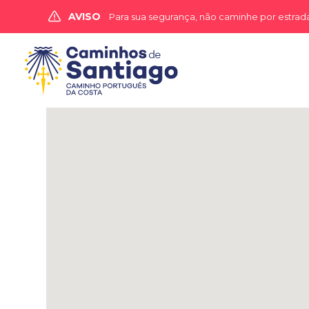

AVISO
Para sua segurança, não caminhe por estradas r