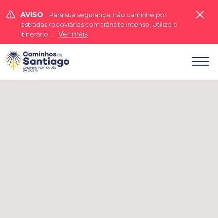


AVISO
Para sua segurança, não caminhe por
estradas rodoviárias com trânsito intenso. Utilize o
Ver mais
itinerário...
