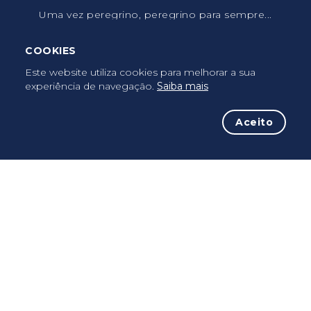
Uma vez peregrino, peregrino para sempre...
COOKIES
Este website utiliza cookies para melhorar a sua
experiência de navegação.
Saiba mais
Aceito
A iniciativa
O Caminho
Conselhos
Peregrinos
Termos de Uso
Política de Privacidade
Política de Cookies
FAQ’s