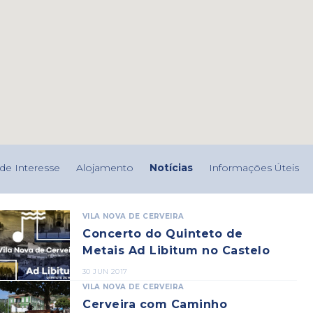
de Interesse
Alojamento
Notícias
Informações Úteis
VILA NOVA DE CERVEIRA
Concerto do Quinteto de
Metais Ad Libitum no Castelo
30 JUN 2017
VILA NOVA DE CERVEIRA
Cerveira com Caminho