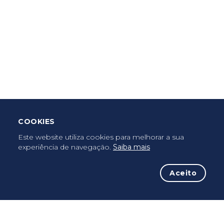
Criar Roteiro
Descarregar App Mobile
Deixar Testemunho
COOKIES
Uma vez peregrino, peregrino para sempre...
Este website utiliza cookies para melhorar a sua
experiência de navegação.
Saiba mais
Aceito