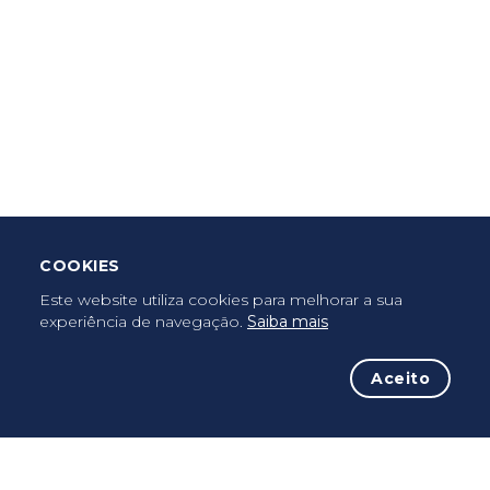
Criar Roteiro
Descarregar App Mobile
Deixar Testemunho
COOKIES
Uma vez peregrino, peregrino para sempre...
Este website utiliza cookies para melhorar a sua
experiência de navegação.
Saiba mais
Aceito