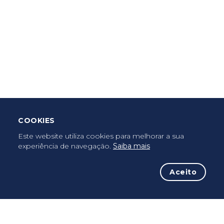
Criar Roteiro
Descarregar App Mobile
Deixar Testemunho
COOKIES
Uma vez peregrino, peregrino para sempre...
Este website utiliza cookies para melhorar a sua
experiência de navegação.
Saiba mais
Aceito