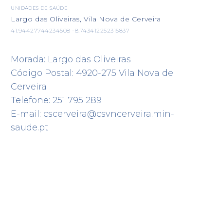
UNIDADES DE SAÚDE
Largo das Oliveiras, Vila Nova de Cerveira
41.94427744234508 -8.743412252315837
Morada: Largo das Oliveiras
Código Postal: 4920-275 Vila Nova de
Cerveira
Telefone: 251 795 289
E-mail: cscerveira@csvncerveira.min-
saude.pt