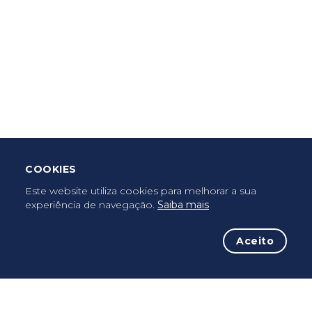
Criar Roteiro
Descarregar App Mobile
Deixar Testemunho
COOKIES
Uma vez peregrino, peregrino para sempre...
Este website utiliza cookies para melhorar a sua
experiência de navegação.
Saiba mais
Aceito