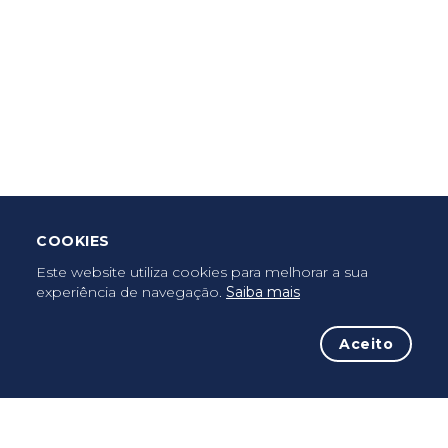
Criar Roteiro
Descarregar App Mobile
Deixar Testemunho
COOKIES
Uma vez peregrino, peregrino para sempre...
Este website utiliza cookies para melhorar a sua
experiência de navegação.
Saiba mais
Aceito