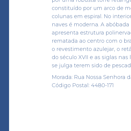
constituído por um arco de m
colunas em espiral. No interi
naves é moderna. A abóbada a
apresenta estrutura polinerv
rematada ao centro com o bras
Albergue de Santa Cl
o revestimento azulejar, o re
ALBERGUE
do século XVII e as siglas nas
Rua 5 de Outubro, 221
se julga terem sido de pescad
41.35400330948141 -8.7413191343014
Morada: Rua Nossa Senhora d
Código Postal: 4480-171