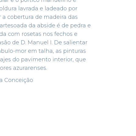
oldura lavrada e ladeado por
or a cobertura de madeira das
rtesoada da abside é de pedra e
ada com rosetas nos fechos e
ão de D. Manuel I. De salientar
ara
Alfândega Régia e Nau
tábulo-mor em talha, as pinturas
Quinhentista
 lajes do pavimento interior, que
PATRIMÓNIO
ores azurarenses.
Largo da Alfândega
65
41.3501137880822 -8.743865766269339
a Conceição