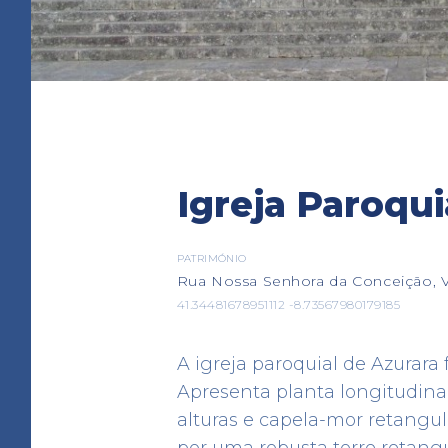
Igreja Paroqui
Albergue de S. Mame
ALBERGUE
PATRIMÓNIO
Rua Nossa Senhora da Conceição, V
Travessa do Sol, Vila Chã
41.34481678951112 -8.73567980179185
41.29789066569965 -8.73067734139
A igreja paroquial de Azurara 
Apresenta planta longitudinal
alturas e capela-mor retangul
por uma robusta torre retangu