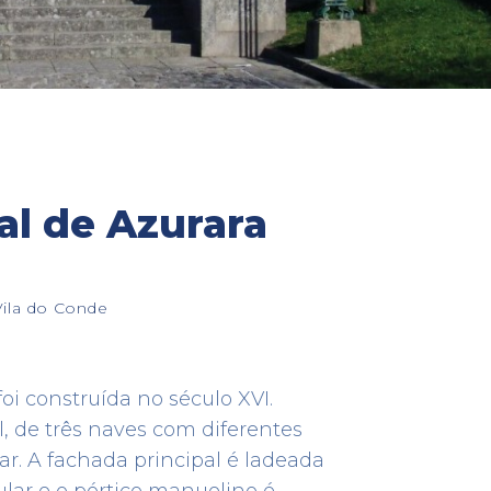
al de Azurara
de
Albergue de S. Tiago
ALBERGUE
ila do Conde
Rua de Labruge, 1720
7548
41.278593 -8.718272
foi construída no século XVI.
, de três naves com diferentes
ar. A fachada principal é ladeada
lar e o pórtico manuelino é