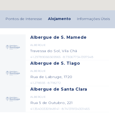
Pontos de Interesse
Alojamento
Informações Úteis
Albergue de S. Mamede
ALBERGUE
Travessa do Sol, Vila Chã
41.29789066569965 -8.730677341397548
Albergue de S. Tiago
ALBERGUE
Rua de Labruge, 1720
41.278593 -8.718272
Albergue de Santa Clara
ALBERGUE
Rua 5 de Outubro, 221
41.35400330948141 -8.741319134301465