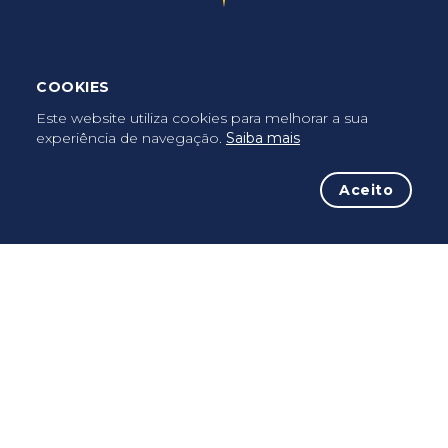
A iniciativa
COOKIES
O Caminho
Este website utiliza cookies para melhorar a sua
Conselhos
experiência de navegação.
Saiba mais
Peregrinos
Aceito
Termos de Uso
Política de Privacidade
Política de Cookies
FAQ’s
Press Kit
Facebook
Instagram