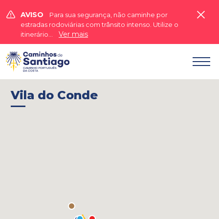


AVISO
Para sua segurança, não caminhe por
estradas rodoviárias com trânsito intenso. Utilize o
Ver mais
itinerário...

Vila do Conde