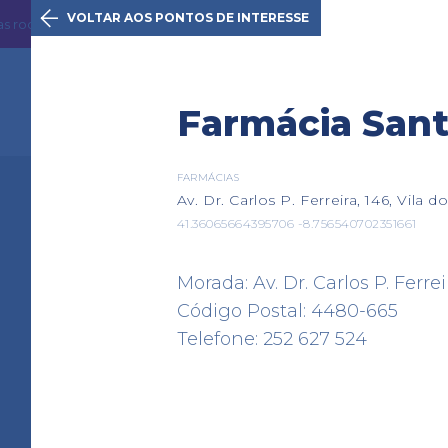

VOLTAR AOS PONTOS DE INTERESSE
Ver mais
odoviárias com trânsito intenso. Utilize o itinerário...
A iniciativa
O C
Farmácia San
FARMÁCIAS
Av. Dr. Carlos P. Ferreira, 146, Vila 
Vila do Co
41.36065664395706 -8.756540702351661
Percurso
História
Pontos
Morada: Av. Dr. Carlos P. Ferrei
Código Postal: 4480-665
Telefone: 252 627 524