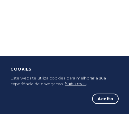
Criar Roteiro
Descarregar App Mobile
Deixar Testemunho
COOKIES
Uma vez peregrino, peregrino para sempre...
Este website utiliza cookies para melhorar a sua
experiência de navegação.
Saiba mais
Aceito