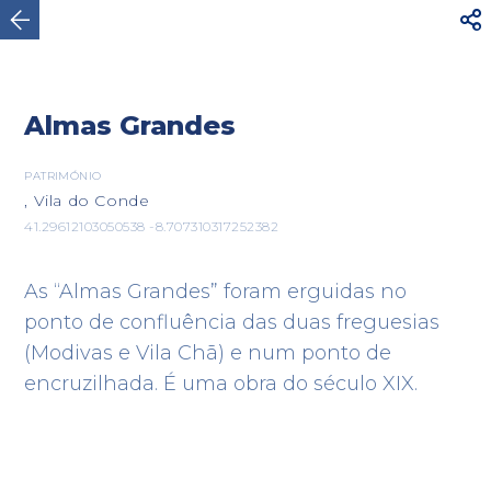




AVISO
Para sua segurança, não caminhe por
estradas rodoviárias com trânsito intenso. Utilize o
Ver mais
itinerário...
Almas Grandes

PATRIMÓNIO
, Vila do Conde
Vila do Conde
41.29612103050538 -8.707310317252382
As “Almas Grandes” foram erguidas no
ponto de confluência das duas freguesias
(Modivas e Vila Chã) e num ponto de
encruzilhada. É uma obra do século XIX.