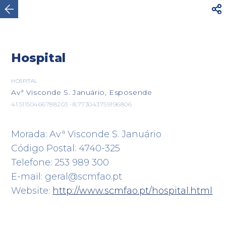




AVISO
Para sua segurança, não caminhe por
estradas rodoviárias com trânsito intenso. Utilize o
Ver mais
itinerário...
Hospital

HOSPITAL
Avª Visconde S. Januário, Esposende
Viana do Castelo
41.51150466788203 -8.773043759196806
Morada: Avª Visconde S. Januário
Código Postal: 4740-325
Telefone: 253 989 300
E-mail: geral@scmfao.pt
Website:
http://www.scmfao.pt/hospital.html