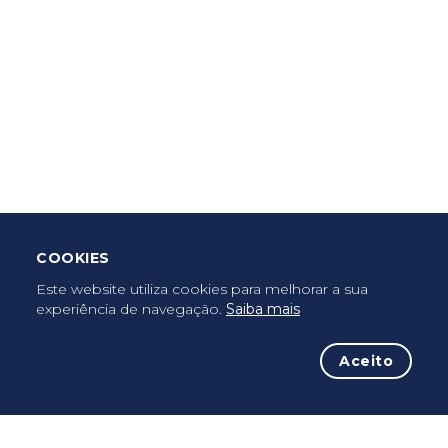
Criar Roteiro
Descarregar App Mobile
Deixar Testemunho
COOKIES
Uma vez peregrino, peregrino para sempre...
Este website utiliza cookies para melhorar a sua
experiência de navegação.
Saiba mais
Aceito