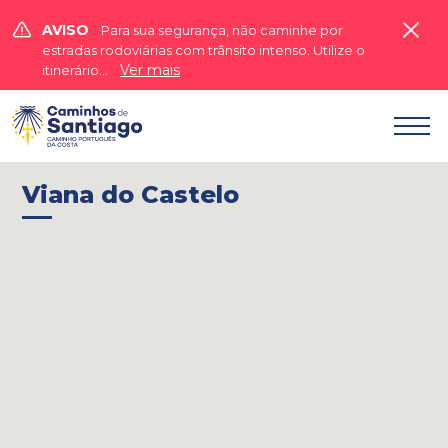


AVISO
Para sua segurança, não caminhe por
estradas rodoviárias com trânsito intenso. Utilize o
Ver mais
itinerário...

Viana do Castelo