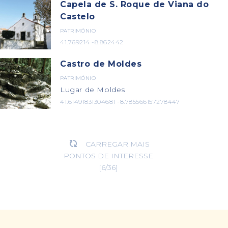
Capela de S. Roque de Viana do
Castelo
PATRIMÓNIO
41.769214 -8.862442
Castro de Moldes
PATRIMÓNIO
Lugar de Moldes
41.61491831304681 -8.785566157278447
CARREGAR MAIS

PONTOS DE INTERESSE
[
6
/
36
]