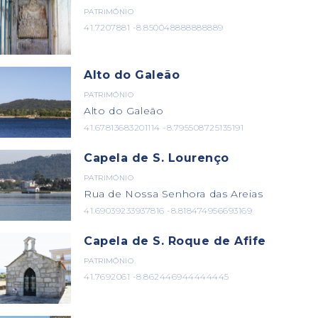
PATRIMÓNIO
41.7207881 -8.850048888888889
Alto do Galeão
PATRIMÓNIO
Alto do Galeão
41.67813683201114 -8.795508725135191
Capela de S. Lourenço
PATRIMÓNIO
Rua de Nossa Senhora das Areias
41.69039233937816 -8.818474956693169
Capela de S. Roque de Afife
PATRIMÓNIO
41.7692061 -8.862446944444445