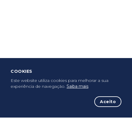
Criar Roteiro
Descarregar App Mobile
Deixar Testemunho
COOKIES
Uma vez peregrino, peregrino para sempre...
Este website utiliza cookies para melhorar a sua
experiência de navegação.
Saiba mais
Aceito