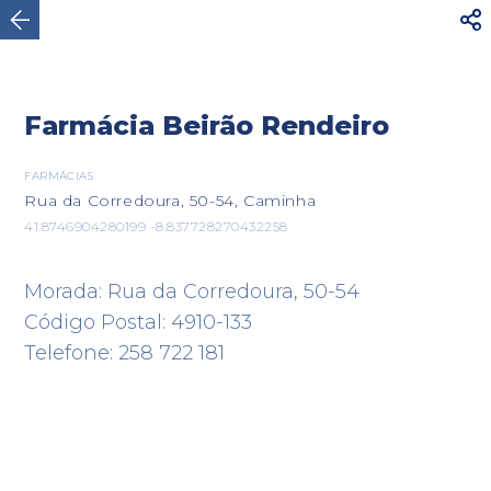




AVISO
Para sua segurança, não caminhe por
estradas rodoviárias com trânsito intenso. Utilize o
Ver mais
itinerário...
Farmácia Beirão Rendeiro

FARMÁCIAS
Rua da Corredoura, 50-54, Caminha
Caminha
41.8746904280199 -8.837728270432258
Morada: Rua da Corredoura, 50-54
Código Postal: 4910-133
Telefone: 258 722 181