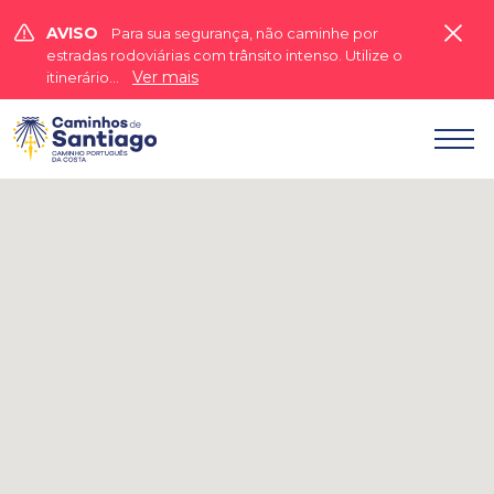


AVISO
Para sua segurança, não caminhe por
estradas rodoviárias com trânsito intenso. Utilize o
Ver mais
itinerário...
