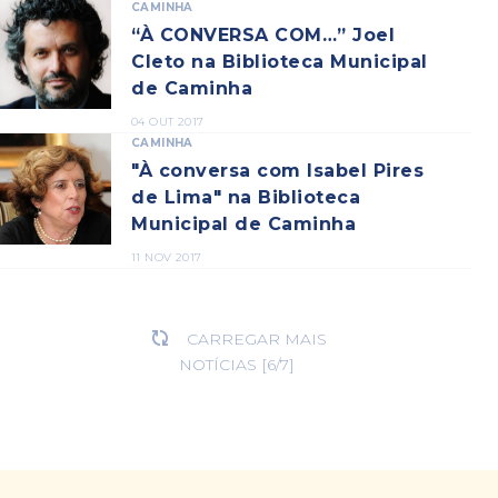
CAMINHA
“À CONVERSA COM…” Joel
Cleto na Biblioteca Municipal
de Caminha
04 OUT 2017
CAMINHA
"À conversa com Isabel Pires
de Lima" na Biblioteca
Municipal de Caminha
11 NOV 2017
CARREGAR MAIS

NOTÍCIAS
[
6
/
7
]