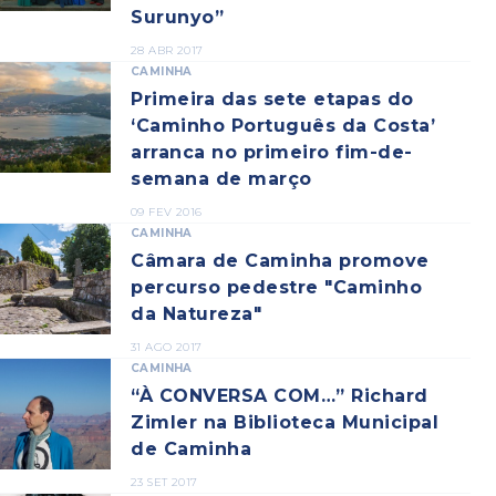
Surunyo”
28 ABR 2017
CAMINHA
Primeira das sete etapas do
‘Caminho Português da Costa’
arranca no primeiro fim-de-
semana de março
09 FEV 2016
CAMINHA
Câmara de Caminha promove
percurso pedestre "Caminho
da Natureza"
31 AGO 2017
CAMINHA
“À CONVERSA COM…” Richard
Zimler na Biblioteca Municipal
de Caminha
23 SET 2017