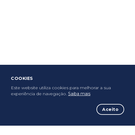
Criar Roteiro
Descarregar App Mobile
Deixar Testemunho
COOKIES
Uma vez peregrino, peregrino para sempre...
Este website utiliza cookies para melhorar a sua
experiência de navegação.
Saiba mais
Aceito