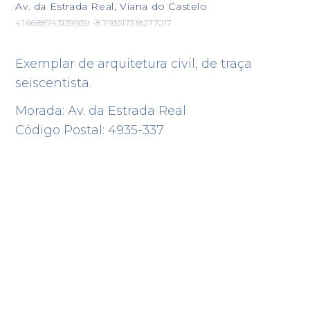
Av. da Estrada Real, Viana do Castelo
41.6688743139939 -8.793517318277017
Exemplar de arquitetura civil, de traça
seiscentista.
Morada: Av. da Estrada Real
Código Postal: 4935-337