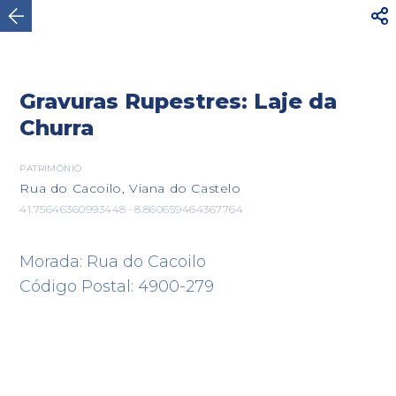




AVISO
Para sua segurança, não caminhe por
estradas rodoviárias com trânsito intenso. Utilize o
Ver mais
itinerário...
Gravuras Rupestres: Laje da

Churra
Viana do Castelo
PATRIMÓNIO
Rua do Cacoilo, Viana do Castelo
41.75646360993448 -8.860659464367764
Morada: Rua do Cacoilo
Código Postal: 4900-279