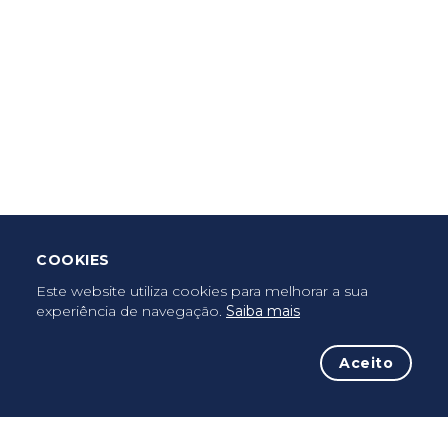
Criar Roteiro
Descarregar App Mobile
Deixar Testemunho
COOKIES
Uma vez peregrino, peregrino para sempre...
Este website utiliza cookies para melhorar a sua
experiência de navegação.
Saiba mais
Aceito