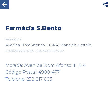




AVISO
Para sua segurança, não caminhe por
estradas rodoviárias com trânsito intenso. Utilize o
Ver mais
itinerário...
Farmácia S.Bento

FARMÁCIAS
Avenida Dom Afonso III, 414, Viana do Castelo
Viana do Castelo
41.69633860725069 -8.823309211275532
Morada: Avenida Dom Afonso III, 414
Código Postal: 4900-477
Telefone: 258 817 603