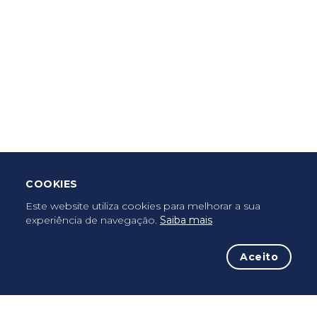
Criar Roteiro
Descarregar App Mobile
Deixar Testemunho
COOKIES
Uma vez peregrino, peregrino para sempre...
Este website utiliza cookies para melhorar a sua
experiência de navegação.
Saiba mais
Aceito