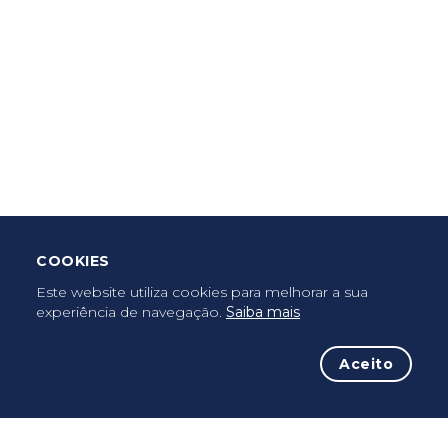
Criar Roteiro
Descarregar App Mobile
Deixar Testemunho
COOKIES
Uma vez peregrino, peregrino para sempre...
Este website utiliza cookies para melhorar a sua
experiência de navegação.
Saiba mais
Aceito