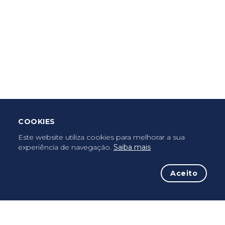
Criar Roteiro
Descarregar App Mobile
Deixar Testemunho
COOKIES
Uma vez peregrino, peregrino para sempre...
Este website utiliza cookies para melhorar a sua
experiência de navegação.
Saiba mais
Aceito