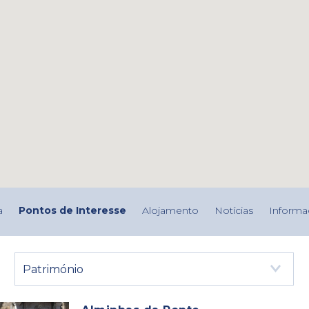
a
Pontos de Interesse
Alojamento
Notícias
Informa
Património