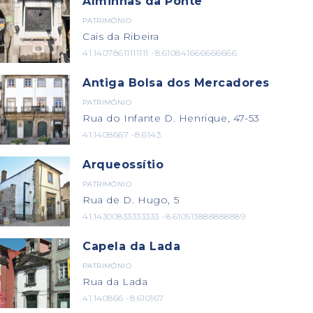
Alminhas da Ponte
PATRIMÓNIO
Cais da Ribeira
41.14078611111111 -8.610841666666666
Antiga Bolsa dos Mercadores
PATRIMÓNIO
Rua do Infante D. Henrique, 47-53
41.1408667 -8.6143
Arqueossítio
PATRIMÓNIO
Rua de D. Hugo, 5
41.14300833333333 -8.610513888888889
Capela da Lada
PATRIMÓNIO
Rua da Lada
41.140866 -8.610167