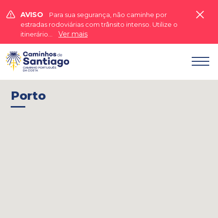


AVISO
Para sua segurança, não caminhe por
estradas rodoviárias com trânsito intenso. Utilize o
Ver mais
itinerário...

Porto