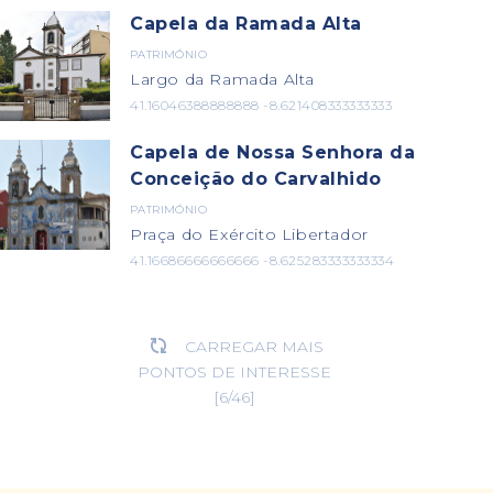
Capela da Ramada Alta
PATRIMÓNIO
Largo da Ramada Alta
41.16046388888888 -8.621408333333333
Capela de Nossa Senhora da
Conceição do Carvalhido
PATRIMÓNIO
Praça do Exército Libertador
41.16686666666666 -8.625283333333334
CARREGAR MAIS

PONTOS DE INTERESSE
[
6
/
46
]