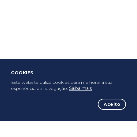
Criar Roteiro
Descarregar App Mobile
Deixar Testemunho
COOKIES
Uma vez peregrino, peregrino para sempre...
Este website utiliza cookies para melhorar a sua
experiência de navegação.
Saiba mais
Aceito