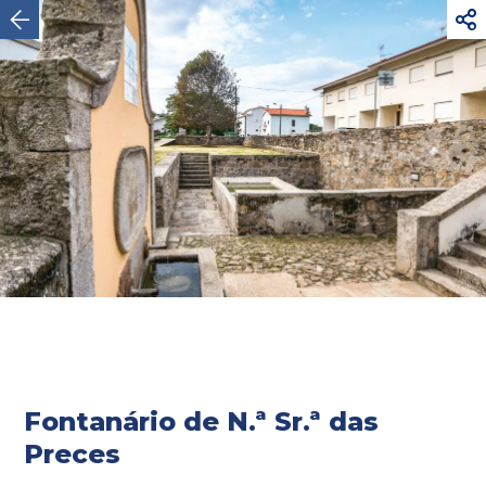




AVISO
Para sua segurança, não caminhe por
estradas rodoviárias com trânsito intenso. Utilize o
Ver mais
itinerário...

Caminha
Fontanário de N.ª Sr.ª das
Preces