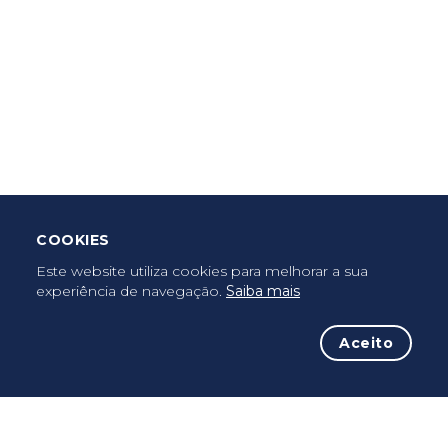
Criar Roteiro
Descarregar App Mobile
Deixar Testemunho
COOKIES
Uma vez peregrino, peregrino para sempre...
Este website utiliza cookies para melhorar a sua
experiência de navegação.
Saiba mais
Aceito