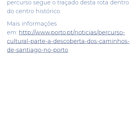
percurso segue o traçado desta rota dentro
do centro histórico.
Mais informações
em:
http://www.porto.pt/noticias/percurso-
cultural-parte-a-descoberta-dos-caminhos-
de-santiago-no-porto
os
Notícias
Curiosidades e Factos
Sinalização
Alertas
Filtrar por município