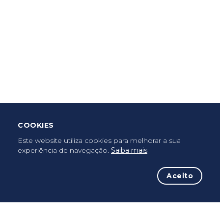
Criar Roteiro
Descarregar App Mobile
Deixar Testemunho
COOKIES
Uma vez peregrino, peregrino para sempre...
Este website utiliza cookies para melhorar a sua
experiência de navegação.
Saiba mais
Aceito