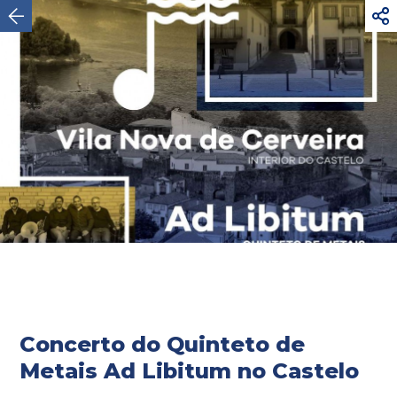




AVISO
Para sua segurança, não caminhe por
estradas rodoviárias com trânsito intenso. Utilize o
Ver mais
itinerário...

Caminho Português da Costa
Concerto do Quinteto de
Metais Ad Libitum no Castelo