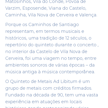
Matosinhos, Vila do Conde, Póvoa de
Varzim, Esposende, Viana do Castelo,
Caminha, Vila Nova de Cerveira e Valença.
Porque os Caminhos de Santiago
representam, em termos musicais e
históricos, uma tradição de 12 séculos, o
repertório do quinteto durante o concerto ,
no interior da Castelo de Vila Nova de
Cerveira, foi uma viagem no tempo, entre
ambientes sonoros de várias épocas – da
música antiga à música contemporânea.
os
Notícias
Curiosidades e Factos
Sinalização
Alertas
O Quinteto de Metais Ad Libitum é um
grupo de metais com créditos firmados.
Fundado na década de 90, tem uma vasta
Filtrar por município
experiência em atuações em locais