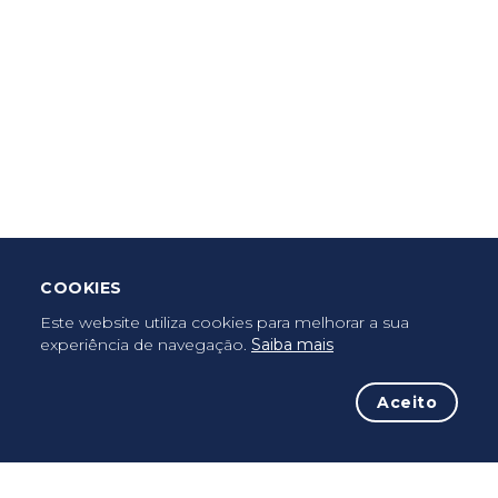
Criar Roteiro
Descarregar App Mobile
Deixar Testemunho
COOKIES
Uma vez peregrino, peregrino para sempre...
Este website utiliza cookies para melhorar a sua
experiência de navegação.
Saiba mais
Aceito