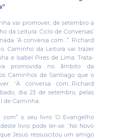
de Nossa Senhora das Verdades,
a”
Porto
07 JUN 2019
nha vai promover, de setembro a
ho da Leitura: Ciclo de Conversas’
inada “À conversa com…”. Richard
PORTO
o. Caminho da Leitura vai trazer
Os Caminhos de Santiago
a e Isabel Pires de Lima. Trata-
31 MAIO 2019
iva promovida no âmbito da
 dos Caminhos de Santiago que o
ver. “À conversa com…Richard
ábado, dia 23 de setembro, pelas
al de Caminha.
PORTO
Percurso cultural parte à
sa com” o seu livro ‘O Evangelho
descoberta dos Caminhos de
Santiago no Porto
deste livro pode ler-se: “No Novo
 que Jesus ressuscitou um amigo
11 FEV 2019