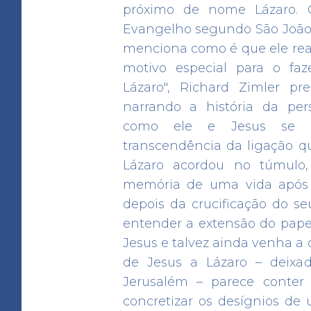
próximo de nome Lázaro. 
Evangelho segundo São João 
menciona como é que ele real
motivo especial para o fa
Lázaro", Richard Zimler pr
narrando a história da per
como ele e Jesus se c
transcendência da ligação 
Lázaro acordou no túmulo,
memória de uma vida após a
depois da crucificação do s
CA

entender a extensão do pap
Jesus e talvez ainda venha a 
de Jesus a Lázaro – deixa
Jerusalém – parece conter
concretizar os desígnios de