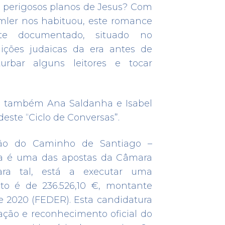
gar App Mobile
Deixar Testemunho
os perigosos planos de Jesus? Com
imler nos habituou, este romance
te documentado, situado no
dições judaicas da era antes de
no, peregrino para sempre...
turbar alguns leitores e tocar
r, também Ana Saldanha e Isabel
deste “Ciclo de Conversas”.
ção do Caminho de Santiago –
a é uma das apostas da Câmara
ra tal, está a executar uma
nto é de 236.526,10 €, montante
e 2020 (FEDER). Esta candidatura
inho
Conselhos
Peregrinos
zação e reconhecimento oficial do
Privacidade
Política de Cookies
FAQ’s