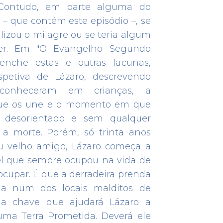
Contudo, em parte alguma do
– que contém este episódio –, se
izou o milagre ou se teria algum
VILA NOVA DE CERVEIRA
Concertos “Sons no Caminho” nas
zer. Em "O Evangelho Segundo
Igrejas das Paróquias atravessadas
eenche estas e outras lacunas,
pelo Caminho Português da Costa
spetiva de Lázaro, descrevendo
24 JAN 2019
onheceram em crianças, a
que os une e o momento em que
 desorientado e sem qualquer
 morte. Porém, só trinta anos
eu velho amigo, Lázaro começa a
RREGAR MAIS NOTÍCIAS
[
6
/
31
]
el que sempre ocupou na vida de
ocupar. É que a derradeira prenda
da num dos locais malditos de
 a chave que ajudará Lázaro a
 uma Terra Prometida. Deverá ele