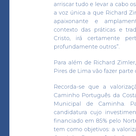
Criar Roteiro
Descarre
arriscar tudo e levar a cabo 
a voz única a que Richard Z
apaixonante e amplamen
contexto das práticas e tra
Uma vez peregri
Cristo, irá certamente per
profundamente outros”.
Para além de Richard Zimle
Pires de Lima vão fazer parte 
Recorda-se que a valoriza
Caminho Português da Cost
Municipal de Caminha. Pa
candidatura cujo investime
financiado em 85% pelo Nort
A iniciativa
O Cam
tem como objetivos: a valori
Termos de Uso
Política de 