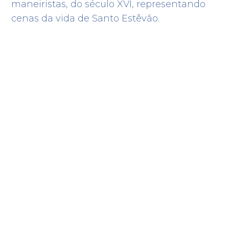
maneiristas, do século XVI, representando
cenas da vida de Santo Estêvão.
a
Pontos de Interesse
Alojamento
Informações Úteis
Filtrar por categoria
Albergue de S. Teotónio