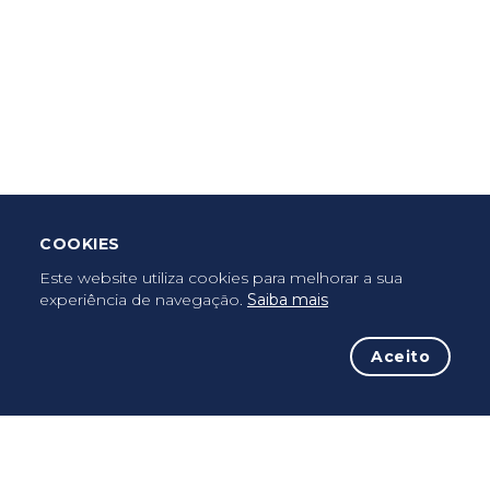
Criar Roteiro
Descarregar App Mobile
Deixar Testemunho
COOKIES
Uma vez peregrino, peregrino para sempre...
Este website utiliza cookies para melhorar a sua
experiência de navegação.
Saiba mais
Aceito
A iniciativa