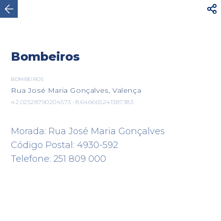




AVISO
Para sua segurança, não caminhe por
estradas rodoviárias com trânsito intenso. Utilize o
Ver mais
itinerário...
Bombeiros

BOMBEIROS
Rua José Maria Gonçalves, Valença
Valença
42.02528790204573 -8.646665241387383
Morada: Rua José Maria Gonçalves
Código Postal: 4930-592
Telefone: 251 809 000