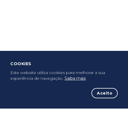
Criar Roteiro
Descarregar App Mobile
Deixar Testemunho
COOKIES
Uma vez peregrino, peregrino para sempre...
Este website utiliza cookies para melhorar a sua
experiência de navegação.
Saiba mais
Aceito
A iniciativa