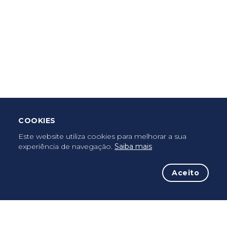
Criar Roteiro
Descarregar App Mobile
Deixar Testemunho
COOKIES
Uma vez peregrino, peregrino para sempre...
Este website utiliza cookies para melhorar a sua
experiência de navegação.
Saiba mais
Aceito