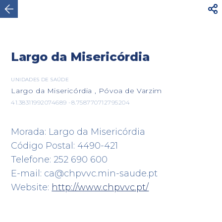




AVISO
Para sua segurança, não caminhe por
estradas rodoviárias com trânsito intenso. Utilize o
Ver mais
itinerário...
Largo da Misericórdia

UNIDADES DE SAÚDE
Largo da Misericórdia , Póvoa de Varzim
Póvoa de Varzim
41.38311992074689 -8.758770712795204
Morada: Largo da Misericórdia
Código Postal: 4490-421
Telefone: 252 690 600
E-mail: ca@chpvvc.min-saude.pt
Website:
http://www.chpvvc.pt/