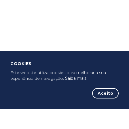
Criar Roteiro
Descarregar App Mobile
Deixar Testemunho
COOKIES
Uma vez peregrino, peregrino para sempre...
Este website utiliza cookies para melhorar a sua
experiência de navegação.
Saiba mais
Aceito
A iniciativa