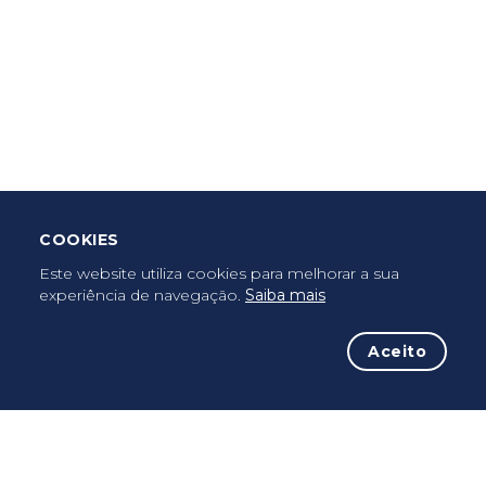
Criar Roteiro
Descarregar App Mobile
Deixar Testemunho
COOKIES
Uma vez peregrino, peregrino para sempre...
Este website utiliza cookies para melhorar a sua
experiência de navegação.
Saiba mais
Aceito
A iniciativa