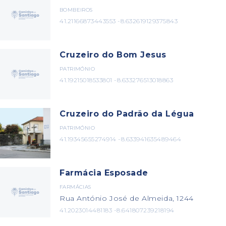
BOMBEIROS
41.21166873443553 -8.632619129375843
Cruzeiro do Bom Jesus
PATRIMÓNIO
41.19215018533801 -8.633276513018863
Cruzeiro do Padrão da Légua
PATRIMÓNIO
41.19345655274914 -8.633941635489464
Farmácia Esposade
FARMÁCIAS
Rua António José de Almeida, 1244
41.2023014481183 -8.641807239218194