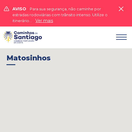


AVISO
Para sua segurança, não caminhe por
estradas rodoviárias com trânsito intenso. Utilize o
Ver mais
itinerário...

Matosinhos