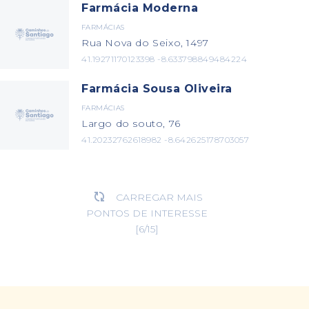
Farmácia Moderna
FARMÁCIAS
Rua Nova do Seixo, 1497
41.19271170123398 -8.633798849484224
Farmácia Sousa Oliveira
FARMÁCIAS
Largo do souto, 76
41.20232762618982 -8.642625178703057
CARREGAR MAIS

PONTOS DE INTERESSE
[
6
/
15
]