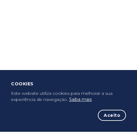
Criar Roteiro
Descarregar App Mobile
Deixar Testemunho
COOKIES
Uma vez peregrino, peregrino para sempre...
Este website utiliza cookies para melhorar a sua
experiência de navegação.
Saiba mais
Aceito