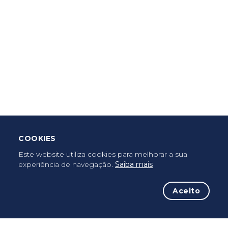
Criar Roteiro
Descarregar App Mobile
Deixar Testemunho
COOKIES
Uma vez peregrino, peregrino para sempre...
Este website utiliza cookies para melhorar a sua
experiência de navegação.
Saiba mais
Aceito