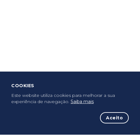
Criar Roteiro
Descarregar App Mobile
Deixar Testemunho
COOKIES
Uma vez peregrino, peregrino para sempre...
Este website utiliza cookies para melhorar a sua
experiência de navegação.
Saiba mais
Aceito