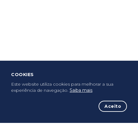
Criar Roteiro
Descarregar App Mobile
Deixar Testemunho
COOKIES
Uma vez peregrino, peregrino para sempre...
Este website utiliza cookies para melhorar a sua
experiência de navegação.
Saiba mais
Aceito