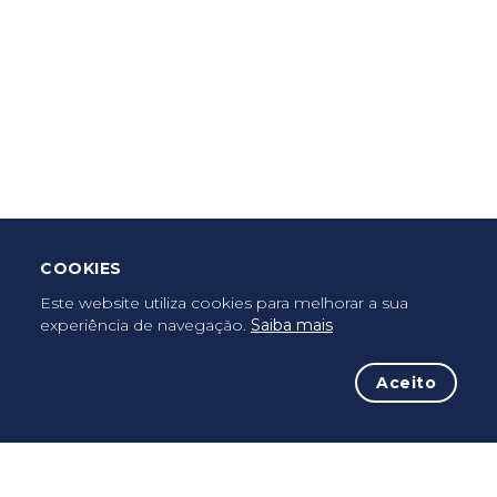
Criar Roteiro
Descarregar App Mobile
Deixar Testemunho
COOKIES
Uma vez peregrino, peregrino para sempre...
Este website utiliza cookies para melhorar a sua
experiência de navegação.
Saiba mais
Aceito