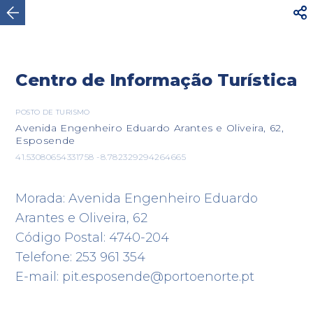




AVISO
Para sua segurança, não caminhe por
estradas rodoviárias com trânsito intenso. Utilize o
Ver mais
itinerário...
Centro de Informação Turística

POSTO DE TURISMO
Avenida Engenheiro Eduardo Arantes e Oliveira, 62,
Esposende
Esposende
41.53080654331758 -8.782329294264665
Morada: Avenida Engenheiro Eduardo
Arantes e Oliveira, 62
Código Postal: 4740-204
Telefone: 253 961 354
E-mail: pit.esposende@portoenorte.pt