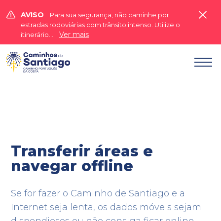


AVISO
Para sua segurança, não caminhe por
estradas rodoviárias com trânsito intenso. Utilize o
Ver mais
itinerário...
Questões Gerais
Aplicação Mobile

Transferir áreas e
navegar offline
Se for fazer o Caminho de Santiago e a
Internet seja lenta, os dados móveis sejam